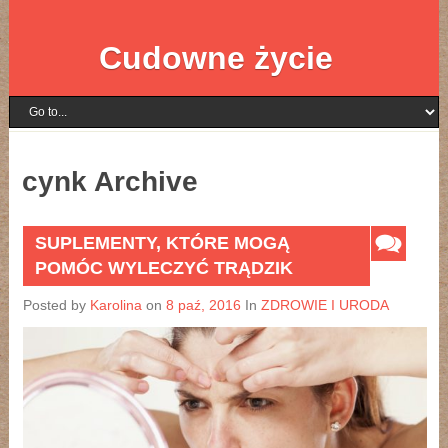
Cudowne życie
cynk Archive
SUPLEMENTY, KTÓRE MOGĄ
POMÓC WYLECZYĆ TRĄDZIK
Posted by
Karolina
on
8 paź, 2016
In
ZDROWIE I URODA