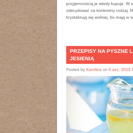
przyjemnością je wtedy kupuje. W s
zdecydować na konkretny rodzaj. Mi
krystalizują się wolniej, bo mają w 
PRZEPISY NA PYSZNE 
JESIENIĄ
Posted by
Karolina
on
6 wrz, 2018