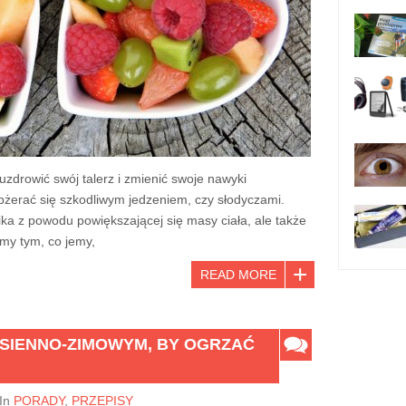
 uzdrowić swój talerz i zmienić swoje nawyki
żerać się szkodliwym jedzeniem, czy słodyczami.
ika z powodu powiększającej się masy ciała, ale także
śmy tym, co jemy,
READ MORE
ESIENNO-ZIMOWYM, BY OGRZAĆ
In
PORADY
,
PRZEPISY