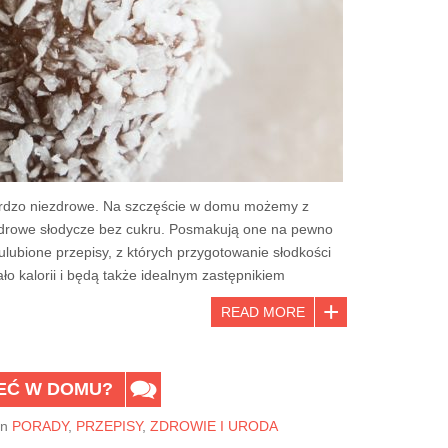
bardzo niezdrowe. Na szczęście w domu możemy z
zdrowe słodycze bez cukru. Posmakują one na pewno
ubione przepisy, z których przygotowanie słodkości
ło kalorii i będą także idealnym zastępnikiem
READ MORE
IEĆ W DOMU?
In
PORADY
,
PRZEPISY
,
ZDROWIE I URODA