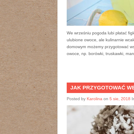
We wrześniu pogoda lubi płatać figle
ulubione owoce, ale kulinarnie wc
domowym możemy przygotować wsp
owoce, np. borówki, truskawki, man
JAK PRZYGOTOWAĆ WE
Posted by
Karolina
on
5 sie, 2018
I