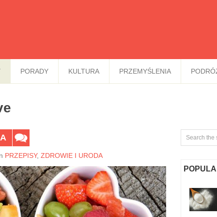
Y
PORADY
KULTURA
PRZEMYŚLENIA
PODRÓ
ve
IA
In
PRZEPISY
,
ZDROWIE I URODA
POPULA