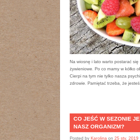
Na wiosnę i lato warto postarać się
żywieniowe. Po co mamy w kółko ob
Cierpi na tym nie tylko nasza psych
zdrowie. Pamiętać trzeba, że jeste
CO JEŚĆ W SEZONIE J
NASZ ORGANIZM?
Posted by
Karolina
on
25 sty, 2019