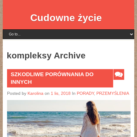
Cudowne życie
kompleksy Archive
SZKODLIWE PORÓWNANIA DO
INNYCH
Posted by
Karolina
on
1 lis, 2018
In
PORADY
,
PRZEMYŚLENIA