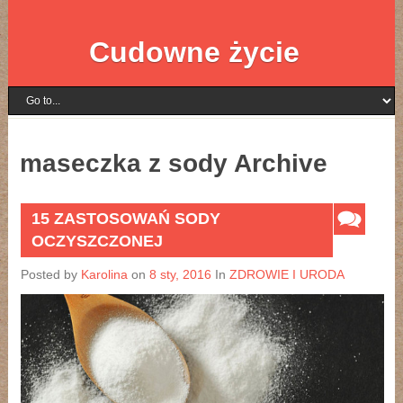
Cudowne życie
maseczka z sody Archive
15 ZASTOSOWAŃ SODY
OCZYSZCZONEJ
Posted by
Karolina
on
8 sty, 2016
In
ZDROWIE I URODA