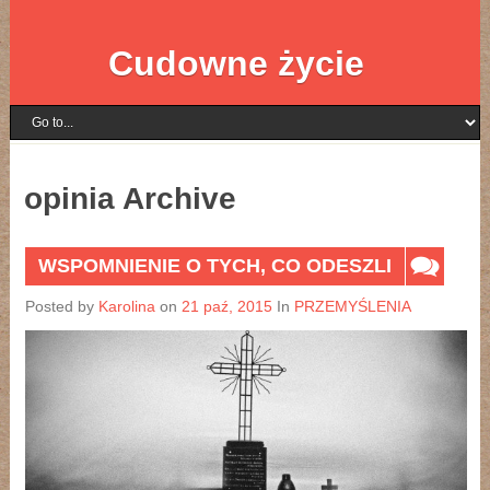
Cudowne życie
opinia Archive
WSPOMNIENIE O TYCH, CO ODESZLI
Posted by
Karolina
on
21 paź, 2015
In
PRZEMYŚLENIA