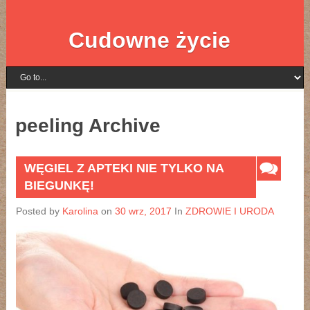
Cudowne życie
peeling Archive
WĘGIEL Z APTEKI NIE TYLKO NA
BIEGUNKĘ!
Posted by
Karolina
on
30 wrz, 2017
In
ZDROWIE I URODA