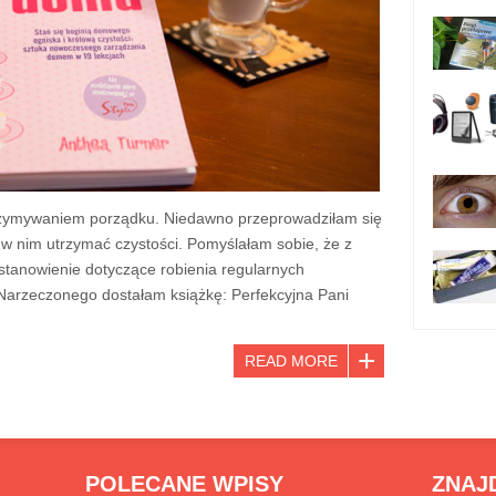
zymywaniem porządku. Niedawno przeprowadziłam się
w nim utrzymać czystości. Pomyślałam sobie, że z
anowienie dotyczące robienia regularnych
Narzeczonego dostałam książkę: Perfekcyjna Pani
READ MORE
POLECANE WPISY
ZNAJ