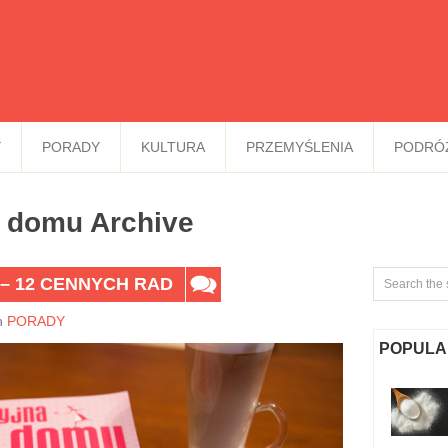
Y
PORADY
KULTURA
PRZEMYŚLENIA
PODRÓ
i domu Archive
– 12 CENNYCH RAD
n
PORADY
POPULA