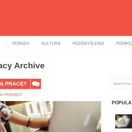
Y
PORADY
KULTURA
PRZEMYŚLENIA
PODRÓ
acy Archive
ZĄ PRACĘ?
In
PORADY
POPULA