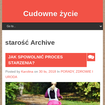
Cudowne życie
starość Archive
JAK SPOWOLNIĆ PROCES
STARZENIA?
Posted by
Karolina
on
30 lis, 2018
In
PORADY
,
ZDROWIE I
URODA