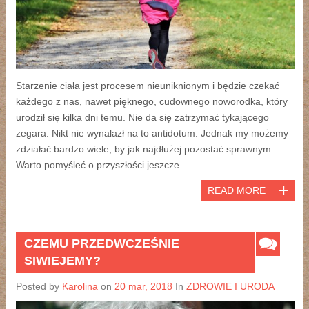
Starzenie ciała jest procesem nieuniknionym i będzie czekać
każdego z nas, nawet pięknego, cudownego noworodka, który
urodził się kilka dni temu. Nie da się zatrzymać tykającego
zegara. Nikt nie wynalazł na to antidotum. Jednak my możemy
zdziałać bardzo wiele, by jak najdłużej pozostać sprawnym.
Warto pomyśleć o przyszłości jeszcze
READ MORE
CZEMU PRZEDWCZEŚNIE
SIWIEJEMY?
Posted by
Karolina
on
20 mar, 2018
In
ZDROWIE I URODA