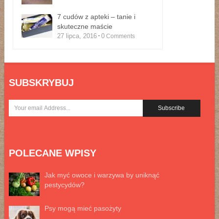
7 cudów z apteki – tanie i
skuteczne maście
27 lipca, 2016
0
Comments
SUBSKRYBUJ
POLECANE WPISY
Jak myć owoce i warzywa by uniknąć
pestycydów?
Psy mogą mieć pasożyty