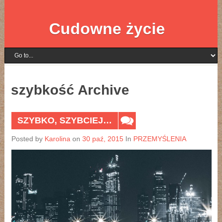
Cudowne życie
szybkość Archive
SZYBKO, SZYBCIEJ…
Posted by
Karolina
on
30 paź, 2015
In
PRZEMYŚLENIA