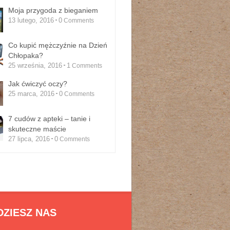
Moja przygoda z bieganiem
13 lutego, 2016
0
Comments
Co kupić mężczyźnie na Dzień
Chłopaka?
25 września, 2016
1
Comments
Jak ćwiczyć oczy?
25 marca, 2016
0
Comments
7 cudów z apteki – tanie i
skuteczne maście
27 lipca, 2016
0
Comments
DZIESZ NAS