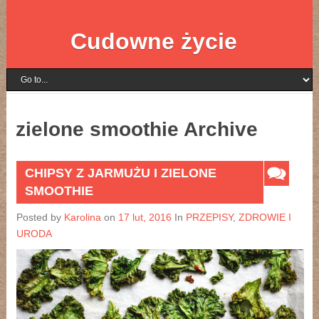
Cudowne życie
zielone smoothie Archive
CHIPSY Z JARMUŻU I ZIELONE
SMOOTHIE
Posted by
Karolina
on
17 lut, 2016
In
PRZEPISY
,
ZDROWIE I
URODA