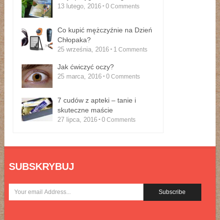
13 lutego, 2016
0
Comments
Co kupić mężczyźnie na Dzień
Chłopaka?
25 września, 2016
1
Comments
Jak ćwiczyć oczy?
25 marca, 2016
0
Comments
7 cudów z apteki – tanie i
skuteczne maście
27 lipca, 2016
0
Comments
SUBSKRYBUJ