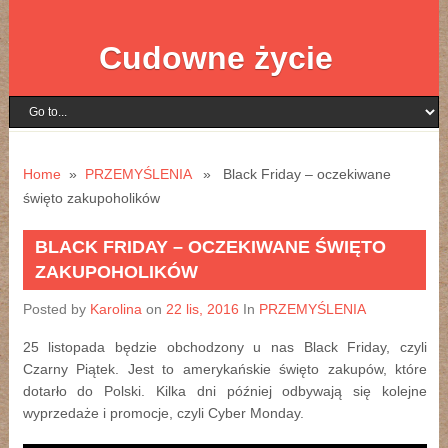
Cudowne życie
Home
»
PRZEMYŚLENIA
» Black Friday – oczekiwane
święto zakupoholików
BLACK FRIDAY – OCZEKIWANE ŚWIĘTO
ZAKUPOHOLIKÓW
Posted by
Karolina
on
22 lis, 2016
In
PRZEMYŚLENIA
25 listopada będzie obchodzony u nas Black Friday, czyli
Czarny Piątek. Jest to amerykańskie święto zakupów, które
dotarło do Polski. Kilka dni później odbywają się kolejne
wyprzedaże i promocje, czyli Cyber Monday.