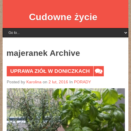
Cudowne życie
majeranek Archive
UPRAWA ZIÓŁ W DONICZKACH
Posted by
Karolina
on
2 lut, 2016
In
PORADY