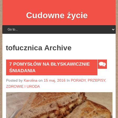
Cudowne życie
tofucznica Archive
7 POMYSŁÓW NA BŁYSKAWICZNIE
ŚNIADANIA
Posted by
Karolina
on
15 maj, 2016
In
PORADY
,
PRZEPISY
,
ZDROWIE I URODA