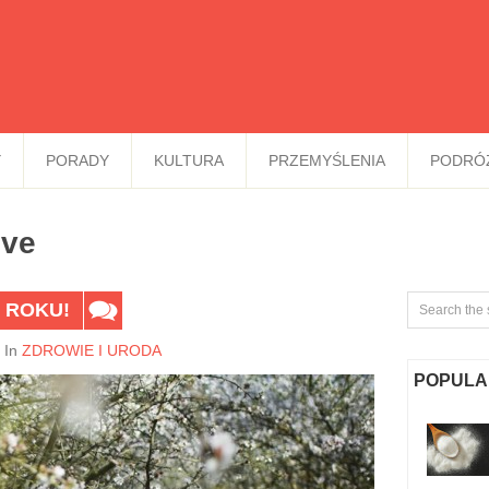
Y
PORADY
KULTURA
PRZEMYŚLENIA
PODRÓ
ive
 ROKU!
In
ZDROWIE I URODA
POPULA