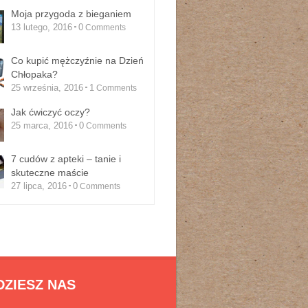
Moja przygoda z bieganiem
13 lutego, 2016
0
Comments
Co kupić mężczyźnie na Dzień
Chłopaka?
25 września, 2016
1
Comments
Jak ćwiczyć oczy?
25 marca, 2016
0
Comments
7 cudów z apteki – tanie i
skuteczne maście
27 lipca, 2016
0
Comments
DZIESZ NAS