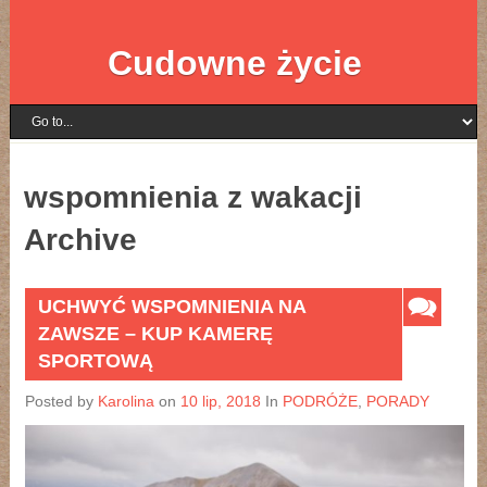
Cudowne życie
wspomnienia z wakacji
Archive
UCHWYĆ WSPOMNIENIA NA
ZAWSZE – KUP KAMERĘ
SPORTOWĄ
Posted by
Karolina
on
10 lip, 2018
In
PODRÓŻE
,
PORADY