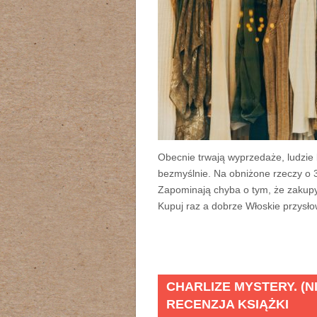
Obecnie trwają wyprzedaże, ludzie
bezmyślnie. Na obniżone rzeczy o 3
Zapominają chyba o tym, że zakupy
Kupuj raz a dobrze Włoskie przysło
CHARLIZE MYSTERY. (N
RECENZJA KSIĄŻKI