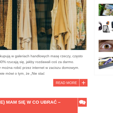
 kupują w galeriach handlowych masę rzeczy, często
0% rzucają się, jakby rozdawali coś za darmo.
 można robić przez internet w zaciszu domowym.
wie mówi o tym, że „Nie stać
READ MORE
IE) MAM SIĘ W CO UBRAĆ –