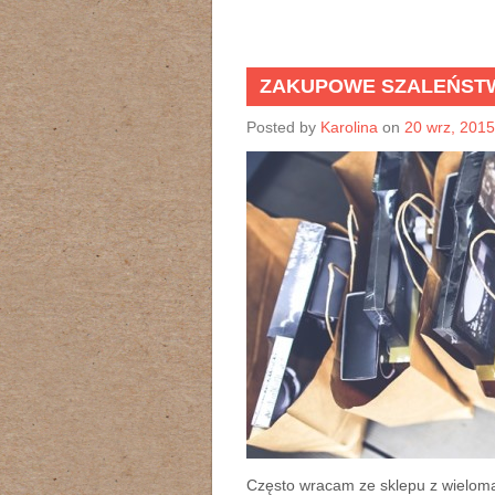
ZAKUPOWE SZALEŃST
Posted by
Karolina
on
20 wrz, 2015
Często wracam ze sklepu z wieloma 