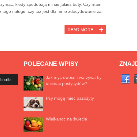
wstrzymać, kiedy spodobają mi się jakieś buty. Czy mam
z tego nałogu, czy też jest dla mnie zdecydowanie za
READ MORE
POLECANE WPISY
ZNAJ
Jak myć owoce i warzywa by
uniknąć pestycydów?
Psy mogą mieć pasożyty
Wielkanoc na świecie