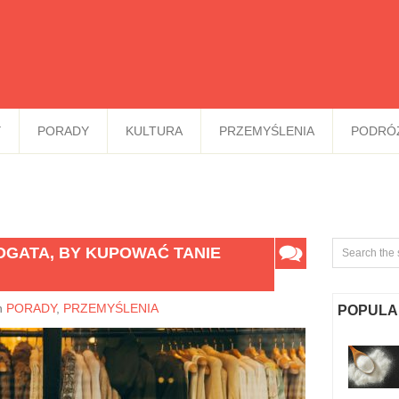
Y
PORADY
KULTURA
PRZEMYŚLENIA
PODRÓ
BOGATA, BY KUPOWAĆ TANIE
n
PORADY
,
PRZEMYŚLENIA
POPULA