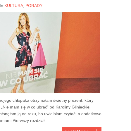
In
KULTURA
,
PORADY
jego chłopaka otrzymałam świetny prezent, który
t. „Nie mam się w co ubrać” od Karoliny Glinieckiej,
chłonęłam ją od razu, bo uwielbiam czytać, a dodatkowo
emami Pierwszy rozdział