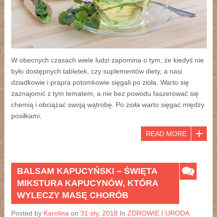
W obecnych czasach wiele ludzi zapomina o tym, że kiedyś nie
było dostępnych tabletek, czy suplementów diety, a nasi
dziadkowie i prapra potomkowie sięgali po zioła. Warto się
zaznajomić z tym tematem, a nie bez powodu faszerować się
chemią i obciążać swoją wątrobę. Po zioła warto sięgać między
posiłkami,
READ MORE
BALSAM KAPUCYŃSKI – ŚWIĘTA
MIKSTURA KAPUCYNÓW, KTÓRA
WYLECZY MASĘ CHORÓB
Posted by
Karolina
on
31 sty, 2018
In
ZDROWIE I URODA