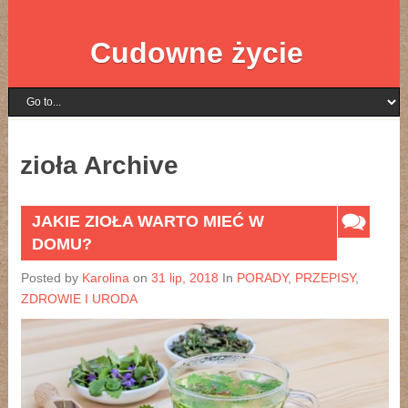
Cudowne życie
zioła Archive
JAKIE ZIOŁA WARTO MIEĆ W
DOMU?
Posted by
Karolina
on
31 lip, 2018
In
PORADY
,
PRZEPISY
,
ZDROWIE I URODA