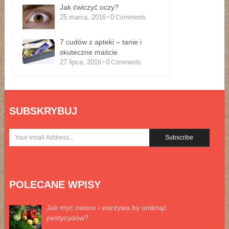
Jak ćwiczyć oczy?
25 marca, 2016
0
Comments
7 cudów z apteki – tanie i
skuteczne maście
27 lipca, 2016
0
Comments
SUBSKRYBUJ
POLECANE WPISY
Jak myć owoce i warzywa by uniknąć
pestycydów?