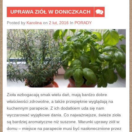
UPRAWA ZIÓŁ W DONICZKACH
Posted by
Karolina
on
2 lut, 2016
In
PORADY
Zioła wzbogacają smak wielu dań, mają bardzo dobre
właściwości zdrowotne, a także przepięknie wyglądają na
kuchennym parapecie. Z ich dodatkiem uda się nam
wyczarować wyjątkowe dania. Co najważniejsze, świeże zioła
są bardziej aromatyczne niż suszone. Warunki uprawy ziół w
domu – miejsce na parapecie musi być nasłonecznione przez