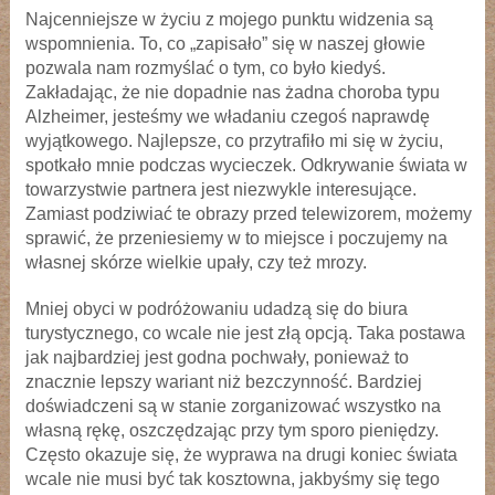
Najcenniejsze w życiu z mojego punktu widzenia są
wspomnienia. To, co „zapisało” się w naszej głowie
pozwala nam rozmyślać o tym, co było kiedyś.
Zakładając, że nie dopadnie nas żadna choroba typu
Alzheimer, jesteśmy we władaniu czegoś naprawdę
wyjątkowego. Najlepsze, co przytrafiło mi się w życiu,
spotkało mnie podczas wycieczek. Odkrywanie świata w
towarzystwie partnera jest niezwykle interesujące.
Zamiast podziwiać te obrazy przed telewizorem, możemy
sprawić, że przeniesiemy w to miejsce i poczujemy na
własnej skórze wielkie upały, czy też mrozy.
Mniej obyci w podróżowaniu udadzą się do biura
turystycznego, co wcale nie jest złą opcją. Taka postawa
jak najbardziej jest godna pochwały, ponieważ to
znacznie lepszy wariant niż bezczynność. Bardziej
doświadczeni są w stanie zorganizować wszystko na
własną rękę, oszczędzając przy tym sporo pieniędzy.
Często okazuje się, że wyprawa na drugi koniec świata
wcale nie musi być tak kosztowna, jakbyśmy się tego