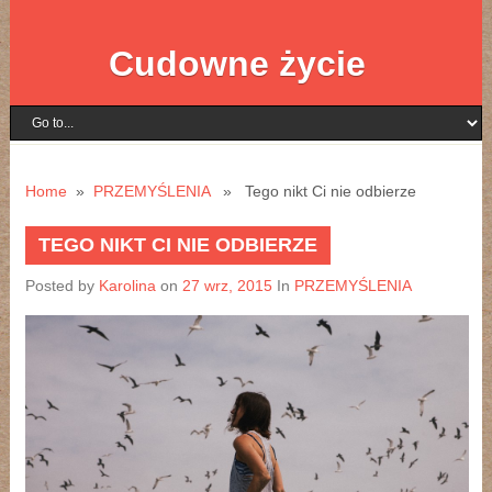
Cudowne życie
Home
»
PRZEMYŚLENIA
» Tego nikt Ci nie odbierze
TEGO NIKT CI NIE ODBIERZE
Posted by
Karolina
on
27 wrz, 2015
In
PRZEMYŚLENIA