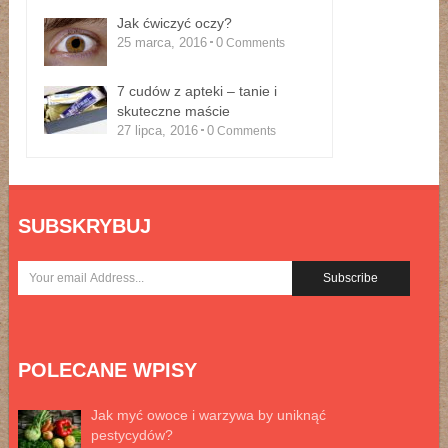
Jak ćwiczyć oczy?
25 marca, 2016
0
Comments
7 cudów z apteki – tanie i
skuteczne maście
27 lipca, 2016
0
Comments
SUBSKRYBUJ
POLECANE WPISY
Jak myć owoce i warzywa by uniknąć
pestycydów?