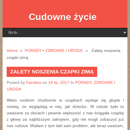
Cudowne życie
Home
»
PORADY
•
ZDROWIE I URODA
» Zalety noszenia
czapki zimą
ZALETY NOSZENIA CZAPKI ZIMĄ
Posted by
Karolina
on
19 lis, 2017
In
PORADY
,
ZDROWIE I
URODA
Wielu osobom chodzenie w czapkach wydaje się głupie i
mówią, że wyglądają w niej, jak dziecko. W szkole było to
uważane za obciach i pewnie większość z nas ściągała czapkę
z głowy za najbliższym zakrętem, gdy nie mogli zobaczyć już
nas rodzice. Miałam z tym taki sam problem, ale teraz uważam,