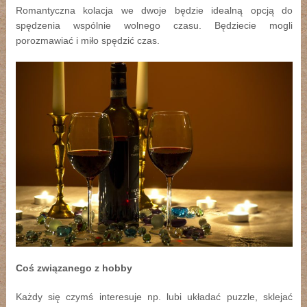
Romantyczna kolacja we dwoje będzie idealną opcją do
spędzenia wspólnie wolnego czasu. Będziecie mogli
porozmawiać i miło spędzić czas.
Coś związanego z hobby
Każdy się czymś interesuje np. lubi układać puzzle, sklejać