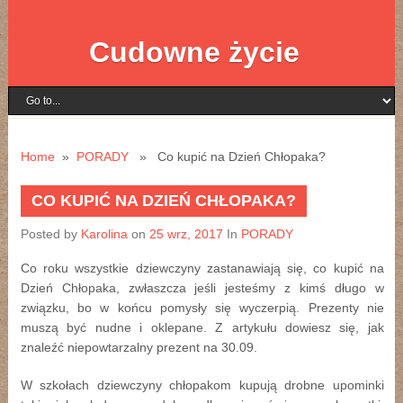
Cudowne życie
Home
»
PORADY
» Co kupić na Dzień Chłopaka?
CO KUPIĆ NA DZIEŃ CHŁOPAKA?
Posted by
Karolina
on
25 wrz, 2017
In
PORADY
Co roku wszystkie dziewczyny zastanawiają się, co kupić na
Dzień Chłopaka, zwłaszcza jeśli jesteśmy z kimś długo w
związku, bo w końcu pomysły się wyczerpią. Prezenty nie
muszą być nudne i oklepane. Z artykułu dowiesz się, jak
znaleźć niepowtarzalny prezent na 30.09.
W szkołach dziewczyny chłopakom kupują drobne upominki