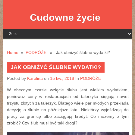
Cudowne życie
Home
»
PODRÓŻE
» Jak obniżyć ślubne wydatki?
JAK OBNIŻYĆ ŚLUBNE WYDATKI?
Posted by
Karolina
on
15 kw., 2018
In
PODRÓŻE
W obecnym czasie wzięcie ślubu jest wielkim wydatkiem,
ponieważ ceny w restauracjach od talerzyka sięgają nawet
trzystu złotych za talerzyk. Dlatego wiele par młodych przekłada
decyzję o ślubie na późniejsze lata. Niektórzy wyjeżdżają do
pracy za granicę albo zaciągają kredyt. Co możemy z tym
zrobić? Czy ślub musi być taki drogi?