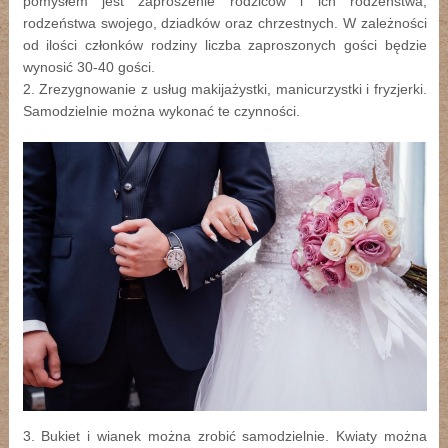
pomysłem jest zaproszenie rodziców i ich rodzeństwa,
rodzeństwa swojego, dziadków oraz chrzestnych. W zależności
od ilości członków rodziny liczba zaproszonych gości będzie
wynosić 30-40 gości.
2. Zrezygnowanie z usług makijażystki, manicurzystki i fryzjerki.
Samodzielnie można wykonać te czynności.
3. Bukiet i wianek można zrobić samodzielnie. Kwiaty można