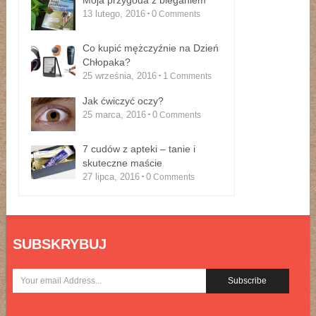
13 lutego, 2016
0
Comments
Co kupić mężczyźnie na Dzień
Chłopaka?
25 września, 2016
1
Comments
Jak ćwiczyć oczy?
25 marca, 2016
0
Comments
7 cudów z apteki – tanie i
skuteczne maście
27 lipca, 2016
0
Comments
SUBSKRYBUJ