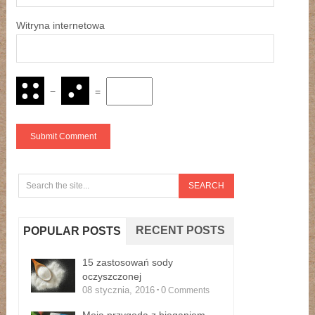
Witryna internetowa
−
=
RECENT POSTS
POPULAR POSTS
15 zastosowań sody
oczyszczonej
08 stycznia, 2016
0
Comments
Moja przygoda z bieganiem