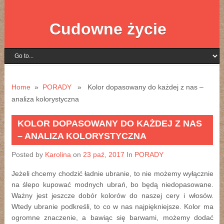
Cudowne życie
Home
»
PORADY
» Kolor dopasowany do każdej z nas –
analiza kolorystyczna
KOLOR DOPASOWANY DO KAŻDEJ Z NAS
– ANALIZA KOLORYSTYCZNA
Posted by
Karolina
on
23 paź, 2017
In
PORADY
Jeżeli chcemy chodzić ładnie ubranie, to nie możemy wyłącznie
na ślepo kupować modnych ubrań, bo będą niedopasowane.
Ważny jest jeszcze dobór kolorów do naszej cery i włosów.
Wtedy ubranie podkreśli, to co w nas najpiękniejsze. Kolor ma
ogromne znaczenie, a bawiąc się barwami, możemy dodać