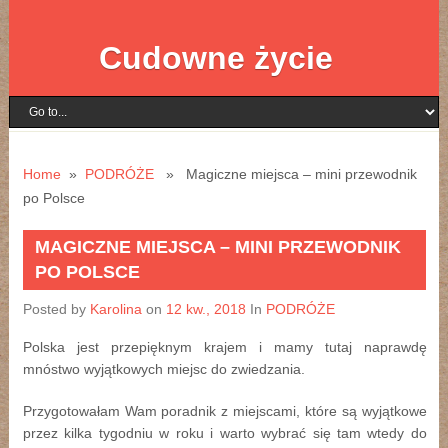
Cudowne życie
Home
»
PODRÓŻE
» Magiczne miejsca – mini przewodnik
po Polsce
MAGICZNE MIEJSCA – MINI PRZEWODNIK
PO POLSCE
Posted by
Karolina
on
12 kw., 2018
In
PODRÓŻE
Polska jest przepięknym krajem i mamy tutaj naprawdę
mnóstwo wyjątkowych miejsc do zwiedzania.
Przygotowałam Wam poradnik z miejscami, które są wyjątkowe
przez kilka tygodniu w roku i warto wybrać się tam wtedy do