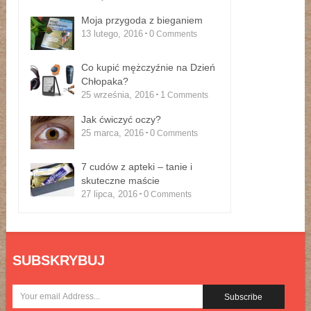
Moja przygoda z bieganiem
13 lutego, 2016
0
Comments
Co kupić mężczyźnie na Dzień
Chłopaka?
25 września, 2016
1
Comments
Jak ćwiczyć oczy?
25 marca, 2016
0
Comments
7 cudów z apteki – tanie i
skuteczne maście
27 lipca, 2016
0
Comments
SUBSKRYBUJ