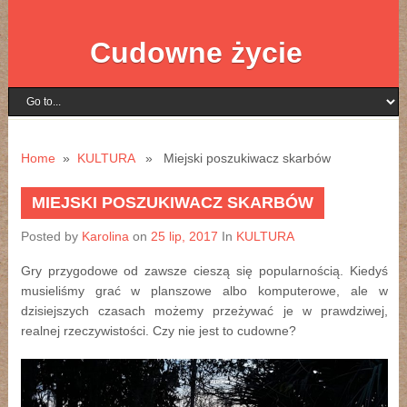
Cudowne życie
Home
»
KULTURA
» Miejski poszukiwacz skarbów
MIEJSKI POSZUKIWACZ SKARBÓW
Posted by
Karolina
on
25 lip, 2017
In
KULTURA
Gry przygodowe od zawsze cieszą się popularnością. Kiedyś
musieliśmy grać w planszowe albo komputerowe, ale w
dzisiejszych czasach możemy przeżywać je w prawdziwej,
realnej rzeczywistości. Czy nie jest to cudowne?