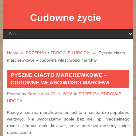
Cudowne życie
Home
»
PRZEPISY
•
ZDROWIE I URODA
» Pyszne ciasto
marchewkowe – cudowne właściwości marchwi
PYSZNE CIASTO MARCHEWKOWE –
CUDOWNE WŁAŚCIWOŚCI MARCHWI
Posted by
Karolina
on
20 lis, 2016
In
PRZEPISY
,
ZDROWIE I
URODA
Każdy z nas zna marchewkę, bo jest to u nas bardzo popularne
warzywo. Nie wyobrażamy sobie bez niej np. niedzielnego
rosołu. Jednak mało kto wie, że z marchwi możemy upiec
nawet ciasto.