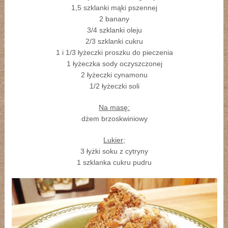
1,5 szklanki mąki pszennej
2 banany
3/4 szklanki oleju
2/3 szklanki cukru
1 i 1/3 łyżeczki proszku do pieczenia
1 łyżeczka sody oczyszczonej
2 łyżeczki cynamonu
1/2 łyżeczki soli
Na masę:
dżem brzoskwiniowy
Lukier;
3 łyżki soku z cytryny
1 szklanka cukru pudru