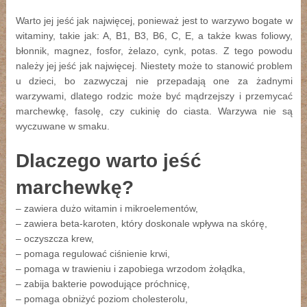
Warto jej jeść jak najwięcej, ponieważ jest to warzywo bogate w
witaminy, takie jak: A, B1, B3, B6, C, E, a także kwas foliowy,
błonnik, magnez, fosfor, żelazo, cynk, potas. Z tego powodu
należy jej jeść jak najwięcej. Niestety może to stanowić problem
u dzieci, bo zazwyczaj nie przepadają one za żadnymi
warzywami, dlatego rodzic może być mądrzejszy i przemycać
marchewkę, fasolę, czy cukinię do ciasta. Warzywa nie są
wyczuwane w smaku.
Dlaczego warto jeść
marchewkę?
– zawiera dużo witamin i mikroelementów,
– zawiera beta-karoten, który doskonale wpływa na skórę,
– oczyszcza krew,
– pomaga regulować ciśnienie krwi,
– pomaga w trawieniu i zapobiega wrzodom żołądka,
– zabija bakterie powodujące próchnicę,
– pomaga obniżyć poziom cholesterolu,