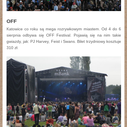
OFF
Katowice co roku są mega rozrywkowym miastem. Od 4 do 6
sierpnia odbywa się OFF Festival. Pojawią się na nim takie
gwiazdy, jak: PJ Harvey, Feist i Swans. Bilet trzydniowy kosztuje
310 zł.