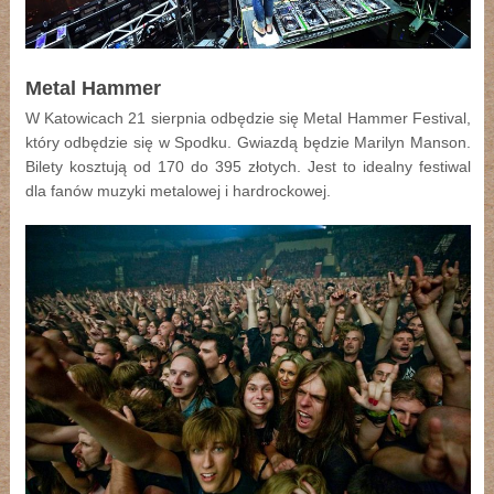
Metal Hammer
W Katowicach 21 sierpnia odbędzie się Metal Hammer Festival,
który odbędzie się w Spodku. Gwiazdą będzie Marilyn Manson.
Bilety kosztują od 170 do 395 złotych. Jest to idealny festiwal
dla fanów muzyki metalowej i hardrockowej.