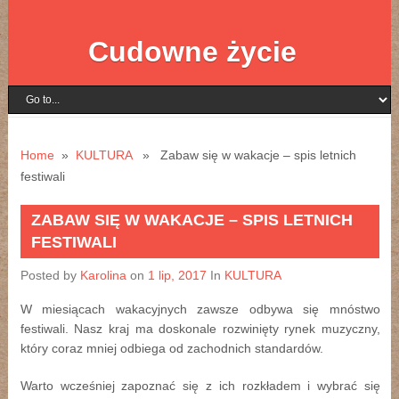
Cudowne życie
Home
»
KULTURA
» Zabaw się w wakacje – spis letnich
festiwali
ZABAW SIĘ W WAKACJE – SPIS LETNICH
FESTIWALI
Posted by
Karolina
on
1 lip, 2017
In
KULTURA
W miesiącach wakacyjnych zawsze odbywa się mnóstwo
festiwali. Nasz kraj ma doskonale rozwinięty rynek muzyczny,
który coraz mniej odbiega od zachodnich standardów.
Warto wcześniej zapoznać się z ich rozkładem i wybrać się