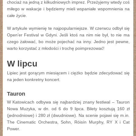
chociaż na jedną z kilkudniowych imprez. Przeżyjemy wtedy coś
miłego w wakacje i będziemy mieli wspaniałe wspomnienia na
całe życie.
W artykule wymienię te najpopularniejsze. W czerwcu odbył się
Open’er Festival w Gdyni. Jeśli ktoś na nim nie był, to nie ma
czego żałować, bo może pojechać na inny. Jedno jest pewne,
warto korzystać z młodości i trochę poimprezować!
W lipcu
Lipiec jest gorącym miesiącem i ciężko będzie zdecydować się
na jeden konkretny koncert.
Tauron
W Katowicach odbywa się najbardziej znany festiwal – Tauron
Nowa Muzyka, w dn. od 6 do 9 lipca. Bilety kosztują 160 zł
(jednodniowe) i 280 zł (dwudniowe). Na scenie pojawi się m.in.
The Cinematic Orchestra, Sohn, Róisín Murphy, RY X i Cat
Power.