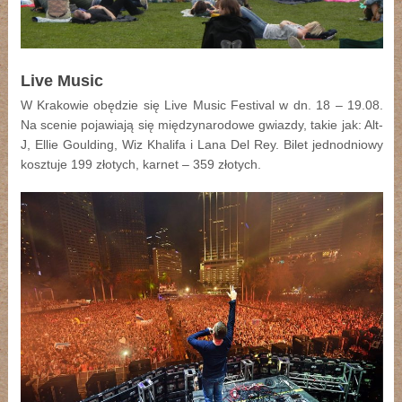
Live Music
W Krakowie obędzie się Live Music Festival w dn. 18 – 19.08.
Na scenie pojawiają się międzynarodowe gwiazdy, takie jak: Alt-
J, Ellie Goulding, Wiz Khalifa i Lana Del Rey. Bilet jednodniowy
kosztuje 199 złotych, karnet – 359 złotych.