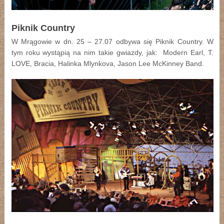
Piknik Country
W Mrągowie w dn. 25 – 27.07 odbywa się Piknik Country. W
tym roku wystąpią na nim takie gwiazdy, jak: Modern Earl, T.
LOVE, Bracia, Halinka Mlynkova, Jason Lee McKinney Band.