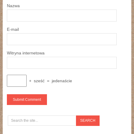
Nazwa
E-mail
Witryna internetowa
+
sześć
=
jedenaście