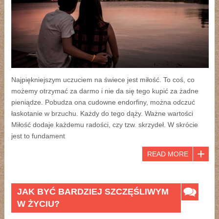
Najpiękniejszym uczuciem na świece jest miłość. To coś, co
możemy otrzymać za darmo i nie da się tego kupić za żadne
pieniądze. Pobudza ona cudowne endorfiny, można odczuć
łaskotanie w brzuchu. Każdy do tego dąży. Ważne wartości
Miłość dodaje każdemu radości, czy tzw. skrzydeł. W skrócie
jest to fundament
READ MORE
JAK BYĆ BARDZIEJ SZCZĘŚLIWYM
W ŻYCIU?