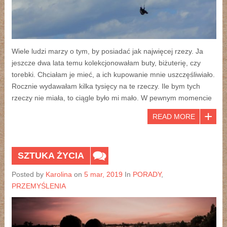
Wiele ludzi marzy o tym, by posiadać jak najwięcej rzezy. Ja
jeszcze dwa lata temu kolekcjonowałam buty, biżuterię, czy
torebki. Chciałam je mieć, a ich kupowanie mnie uszczęśliwiało.
Rocznie wydawałam kilka tysięcy na te rzeczy. Ile bym tych
rzeczy nie miała, to ciągle było mi mało. W pewnym momencie
READ MORE
SZTUKA ŻYCIA
Posted by
Karolina
on
5 mar, 2019
In
PORADY
,
PRZEMYŚLENIA