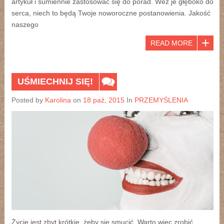
artykuł i sumiennie zastosować się do porad. Weź je głęboko do
serca, niech to będą Twoje noworoczne postanowienia. Jakość
naszego
READ MORE
UŚMIECHNIJ SIĘ!
Posted by
Karolina
on
18 paź, 2015
In
PRZEMYŚLENIA
Życie jest zbyt krótkie, żeby się smucić. Warto więc zrobić