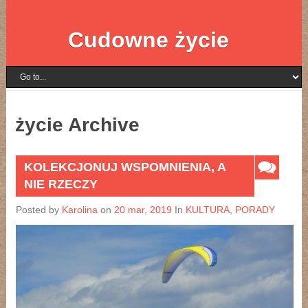
Cudowne życie
życie Archive
KOLEKCJONUJ WSPOMNIENIA, A
NIE RZECZY
Posted by
Karolina
on
20 mar, 2019
In
KULTURA
,
PORADY