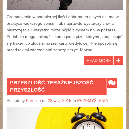
Gromadzenie w nadmiernej ilości dóbr materialnych nie ma w
praktyce większego sensu. Tak naprawdę wystarczy chwila
nieszczęścia i wszystko może pójść z dymem np. w pożarze.
Podobnie mogą zniknąć z konta pieniądze, którymi „zaopiekuje”
się haker lub złodziej naszej karty kredytowej. Nie sposób się
przed takimi zdarzeniami zabezpieczyć. Można
READ MORE
PRZESZŁOŚĆ-TERAŹNIEJSZOŚĆ-
PRZYSZŁOŚĆ
Posted by
Karolina
on
22 wrz, 2015
In
PRZEMYŚLENIA